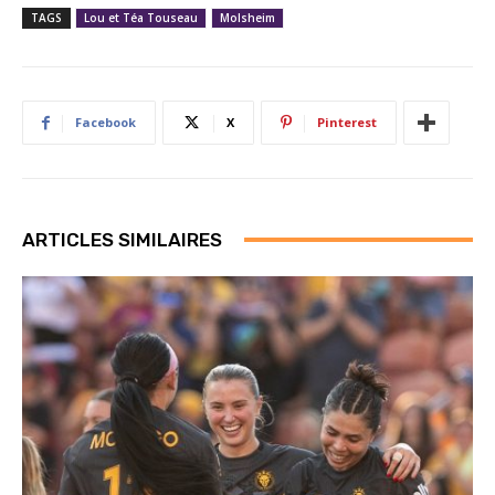
TAGS
Lou et Téa Touseau
Molsheim
Facebook
X
Pinterest
ARTICLES SIMILAIRES