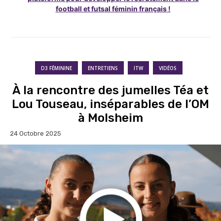
football et futsal féminin français !
D3 FÉMININE
ENTRETIENS
ITW
VIDÉOS
À la rencontre des jumelles Téa et
Lou Touseau, inséparables de l’OM
à Molsheim
24 Octobre 2025