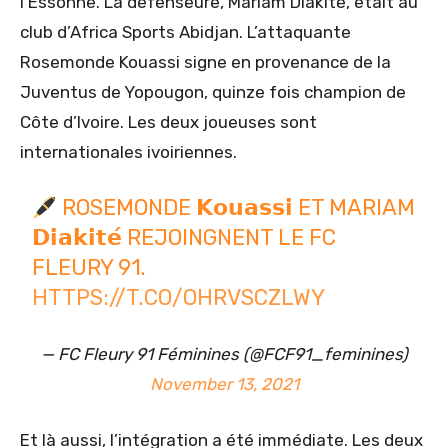
l’Essonne. La défenseure, Mariam Diakité, était au
club d’Africa Sports Abidjan. L’attaquante
Rosemonde Kouassi signe en provenance de la
Juventus de Yopougon, quinze fois champion de
Côte d’Ivoire. Les deux joueuses sont
internationales ivoiriennes.
ROSEMONDE 𝗞𝗼𝘂𝗮𝘀𝘀𝗶 ET MARIAM
𝗗𝗶𝗮𝗸𝗶𝘁𝗲́ REJOINGNENT LE FC
FLEURY 91.
HTTPS://T.CO/OHRVSCZLWY
— FC Fleury 91 Féminines (@FCF91_feminines)
November 13, 2021
Et là aussi, l’intégration a été immédiate. Les deux