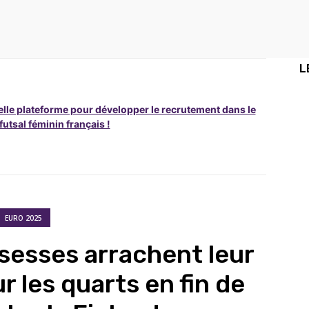
L
lle plateforme pour développer le recrutement dans le
 futsal féminin français !
EURO 2025
sesses arrachent leur
r les quarts en fin de