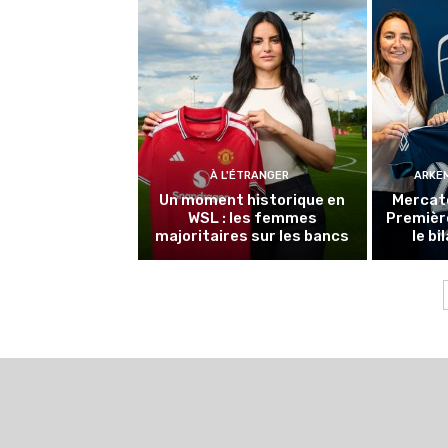
À L'ÉTRANGER
ARKEM
Un moment historique en
Mercat
WSL : les femmes
Première
majoritaires sur les bancs
le bi