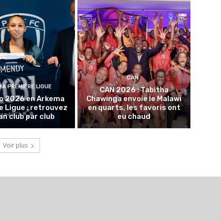
CAN
A PREMIÈRE LIGUE
CAN 2026 : Tabitha
o 2026 en Arkema
Chawinga envoie le Malawi
 Ligue : retrouvez
en quarts, les favoris ont
lan club par club
eu chaud
Voir plus