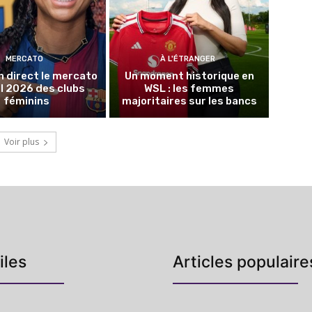
MERCATO
À L'ÉTRANGER
n direct le mercato
Un moment historique en
l 2026 des clubs
WSL : les femmes
féminins
majoritaires sur les bancs
Voir plus
iles
Articles populaire