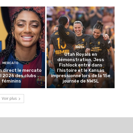
NWSL
Utah Royals en
démonstration, Jess
MERCATO
Fishlock entre dans
n direct le mercato
l’histoire et le Kansas
l 2026 des clubs
impressionne lors de la 15e
féminins
journée de NWSL
Voir plus