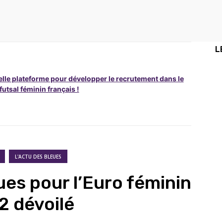
L
lle plateforme pour développer le recrutement dans le
 futsal féminin français !
L'ACTU DES BLEUES
ues pour l’Euro féminin
2 dévoilé