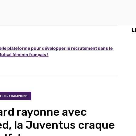
L
lle plateforme pour développer le recrutement dans le
 futsal féminin français !
UE DES CHAMPIONS
ard rayonne avec
d, la Juventus craque