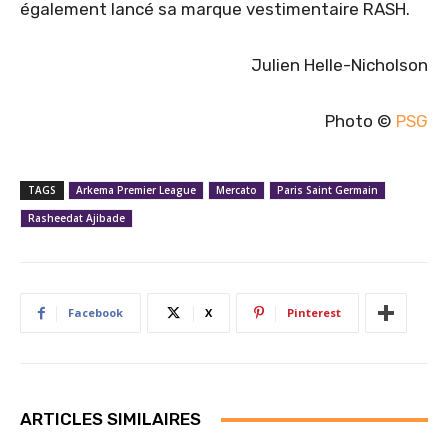
également lancé sa marque vestimentaire RASH.
Julien Helle-Nicholson
Photo ©
PSG
TAGS
Arkema Premier League
Mercato
Paris Saint Germain
Rasheedat Ajibade
Facebook
X
Pinterest
ARTICLES SIMILAIRES