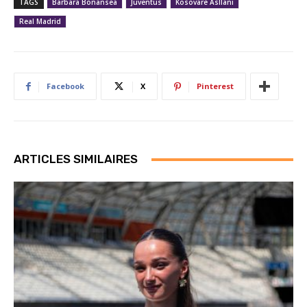
TAGS
Barbara Bonansea
Juventus
Kosovare Asllani
Real Madrid
Facebook
X
Pinterest
ARTICLES SIMILAIRES