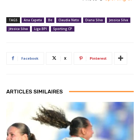
TAGS
Ana Capeta
Be
Claudia Neto
Diana Silva
Jessica Silva
Jéssica Silva
Liga BPI
Sporting CP
Facebook
X
Pinterest
ARTICLES SIMILAIRES